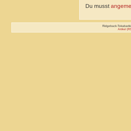
Du musst
angeme
Ridgeback-Tokabariki
Artikel (R