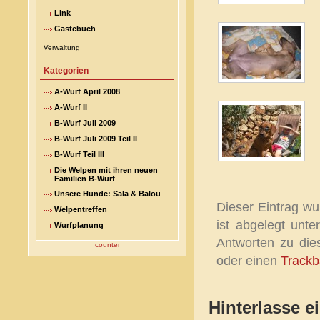
Link
Gästebuch
Verwaltung
Kategorien
A-Wurf April 2008
A-Wurf II
B-Wurf Juli 2009
B-Wurf Juli 2009 Teil II
B-Wurf Teil III
Die Welpen mit ihren neuen
Familien B-Wurf
Unsere Hunde: Sala & Balou
Dieser Eintrag wu
Welpentreffen
ist abgelegt unt
Wurfplanung
Antworten zu die
counter
oder einen
Trackb
Hinterlasse e