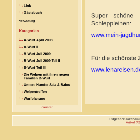
Link
Gästebuch
Super schöne u
Verwaltung
Schleppleinen:
Kategorien
www.mein-jagdhu
A-Wurf April 2008
A-Wurf II
B-Wurf Juli 2009
Für die schönste Z
B-Wurf Juli 2009 Teil II
B-Wurf Teil III
www.lenareisen.d
Die Welpen mit ihren neuen
Familien B-Wurf
Unsere Hunde: Sala & Balou
Welpentreffen
Wurfplanung
counter
Ridgeback-Tokabariki
Artikel (R